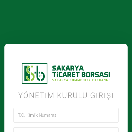
YÖNETIM KURULU GIRIŞI